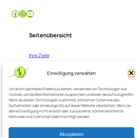
Facebook
Instagram
YouTube
Seitenübersicht
Ihre Ziele
Unsere Leistungen
Unsere Praxis
Einwilligung verwalten
Kontakt
Jobs
Um dir ein optimales Erlebnis zu bieten, verwenden wir Technologien wie
Cookies, um Geräteinformationen zu speichern und/oder darauf zuzugreifen.
Wenn du diesen Technologien zustimmst, können wir Daten wie das
Anfahrt
Surfverhalten oder eindeutige IDs auf dieser Website verarbeiten. Wenn du
deine Einwilligung nicht erteilst oder zurückziehst, können bestimmte
Impressum
Merkmale und Funktionen beeinträchtigt werden.
Datenschutz
Barrierefreiheitserklärung
Akzeptieren